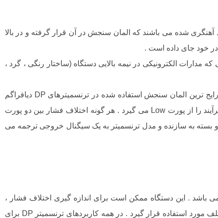
آهنگری شده می باشند که المان سنجش در آن قرار گرفته و در بالا
در خود جای داده است .
ه مدارات الکترونیکی در نیمه بالایی دستگاه (ساختار رنگی ، گرد ،
صرف نظر از سازنده یا مدل ، هر ترنسمیتر فشار تفاضلی (DP) دارای دو پورت فشار برای حس کردن فشارهای سیال فرآیند می باشد . رایج ترین المان سنجش استفاده شده در ترنسمیترهای DP دیافراگم
می باشد . یک طرف این دیافراگم فشار سیال فرآیند را از پورت High دریافت می کند ، در حالی که طرف دیگر دیافراگم ، فشار سیال فرآیند را از پورت Low می گیرد . هر گونه اختلاف فشار بین دو پورت
بسته به سازنده و مدل ترنسمیتر به یک سیگنال خروجی ترجمه می
پذیر و چند منظوره می باشد . این دستگاه ممکن است برای اندازه گیری اختلاف فشار ،
فشار مثبت (فشار گیج یا فشار نسبی)، فشار منفی (خلا) و حتی فشار مطلق تنها با اتصال پورت های بخش High و Low با روش های مختلف مورد استفاده قرار گیرد . در همه کاربردهای ترنسمیتر DP برای