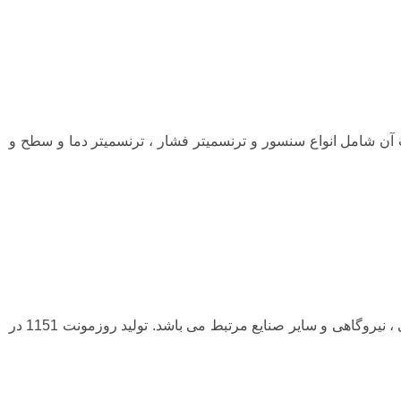
شامل انواع سنسور و ترنسمیتر فشار ، ترنسمیتر دما و سطح و
ترنسمیترهای فشار روزمونت مدل 1151 برای مدت طولانی یکی از پرکاربردترین ترنسمیترهای صنعت نفت ، گاز ، پتروشیمی ، پالایشگاهی ، نیروگاهی و سایر صنایع مرتبط می باشد. تولید روزمونت 1151 در