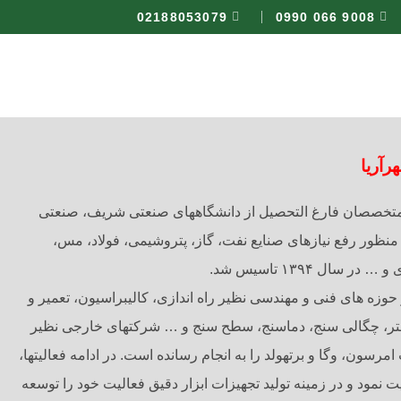
02188053079
9008 066 0990
هرآریا
شرکت پادراتک با همت جمعی از متخصصان فارغ التحصیل از دانشگاه‎های صنعتی شریف، صنعتی
منظور رفع نیازهای صنایع نفت، گاز، پتروشیمی، فولاد، مس،
سال ۱۳۹۴ تاسیس شد.
وزه های فنی و مهندسی نظیر راه اندازی، کالیبراسیون، تعمیر و
نگهداری تجهیزات ابزار دقیق فلومتر، چگالی سنج، دماسنج، سطح سنج و … شرکت‎های خارجی نظیر
اندرس هاوزر، یوکوگاوا، روزمونت امرسون، وگا و برتهولد را به انجام رسانده است. در ادامه فعالیت‎ها،
 نمود و در زمینه تولید تجهیزات ابزار دقیق فعالیت خود را توسعه